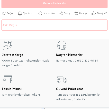
Gelince Haber Ver
Fiyat Alarmı
Yorum Yaz
Paylaş
Karşılaştır
Tavsiye Et
Ürün Bilgisi
Ücretsiz Kargo
Müşteri Hizmetleri
10000 TL ve üzeri alışverişlerinizde
Numaramız : 0 (530) 136 95 59
kargo ücretsiz.
Taksit İmkanı
Güvenli Paketleme
Tüm ürünlerde taksit imkanı.
Tüm siparişleriniz DHL kargo ile
adresinize gönderilir.