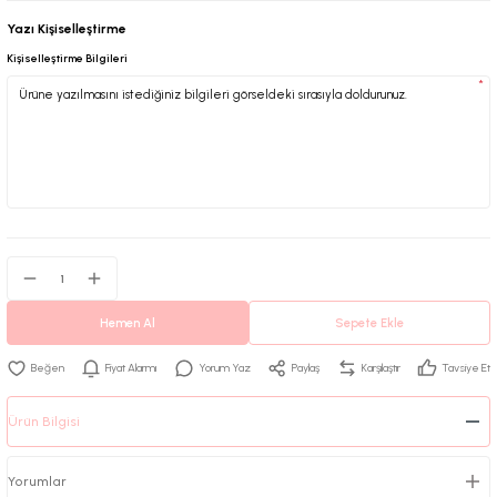
Yazı Kişiselleştirme
Kişiselleştirme Bilgileri
*
Hemen Al
Sepete Ekle
Fiyat Alarmı
Yorum Yaz
Paylaş
Karşılaştır
Tavsiye Et
Ürün Bilgisi
Yorumlar