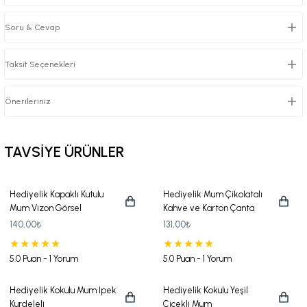
Soru & Cevap
Taksit Seçenekleri
Önerileriniz
TAVSİYE ÜRÜNLER
Hediyelik Kapaklı Kutulu
Hediyelik Mum Çikolatalı
Mum Vizon Görsel
Kahve ve Karton Çanta
Seti
140,00₺
131,00₺
5.0 Puan - 1 Yorum
5.0 Puan - 1 Yorum
Hediyelik Kokulu Mum İpek
Hediyelik Kokulu Yeşil
Kurdeleli
Çiçekli Mum