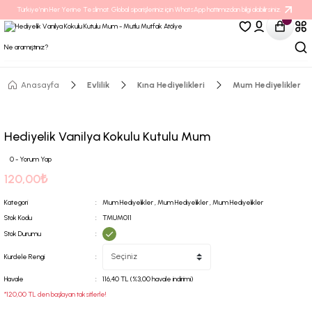
Türkiye’nin Her Yerine Teslimat. Global siparişleriniz için WhatsApp hattımızdan bilgi alabilirsiniz.
Anasayfa
Evlilik
Kına Hediyelikleri
Mum Hediyelikler
Hediyelik Vanilya Kokulu Kutulu Mum
0 - Yorum Yap
120,00₺
Kategori
Mum Hediyelikler
,
Mum Hediyelikler
,
Mum Hediyelikler
Stok Kodu
TMUM011
Stok Durumu
Kurdele Rengi
Havale
116,40 TL (%3,00 havale indirimi)
*120,00 TL den başlayan taksitlerle!