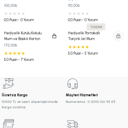
100,00₺
90,00₺
0.0 Puan - 0 Yorum
0.0 Puan - 0 Yorum
TÜKENDİ
Hediyelik Kutulu Kokulu
Hediyelik Portakallı
Mum ve Baskılı Karton
Tarçınlı Jel Mum
Çanta Seti
170,00₺
5.0 Puan - 5 Yorum
5.0 Puan - 7 Yorum
Ücretsiz Kargo
Müşteri Hizmetleri
10000 TL ve üzeri alışverişlerinizde
Numaramız : 0 (530) 136 95 59
kargo ücretsiz.