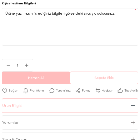
Kişiselleştirme Bilgileri
*
Hemen Al
Sepete Ekle
Fiyat Alarmı
Yorum Yaz
Paylaş
Karşılaştır
Tavsiye Et
Ürün Bilgisi
Yorumlar
Soru & Cevap