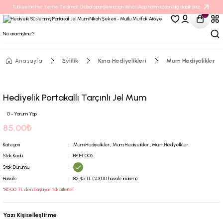
Türkiye’nin Her Yerine Teslimat. Global siparişleriniz için WhatsApp hattımızdan bilgi alabilirsiniz.
Anasayfa
Evlilik
Kına Hediyelikleri
Mum Hediyelikler
Hediyelik Portakallı Tarçınlı Jel Mum
0 - Yorum Yap
85,00₺
Kategori
Mum Hediyelikler
,
Mum Hediyelikler
,
Mum Hediyelikler
Stok Kodu
BPJEL005
Stok Durumu
Havale
82,45 TL (%3,00 havale indirimi)
*85,00 TL den başlayan taksitlerle!
Yazı Kişiselleştirme