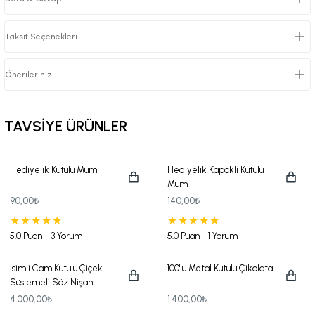
Taksit Seçenekleri
Önerileriniz
TAVSİYE ÜRÜNLER
Hediyelik Kutulu Mum
Hediyelik Kapaklı Kutulu
Mum
90,00₺
140,00₺
5.0 Puan - 3 Yorum
5.0 Puan - 1 Yorum
İsimli Cam Kutulu Çiçek
100'lü Metal Kutulu Çikolata
Süslemeli Söz Nişan
Çikolatası
4.000,00₺
1.400,00₺