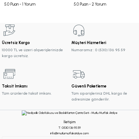
5.0 Puan - 1 Yorum
5.0 Puan - 2 Yorum
Ücretsiz Kargo
Müşteri Hizmetleri
10000 TL ve üzeri alışverişlerinizde
Numaramız : 0 (530) 136 95 59
kargo ücretsiz.
Taksit İmkanı
Güvenli Paketleme
Tüm ürünlerde taksit imkanı.
Tüm siparişleriniz DHL kargo ile
adresinize gönderilir.
İletişim
T: 0530 136 95 59
info@mutlumutfakatolye.com