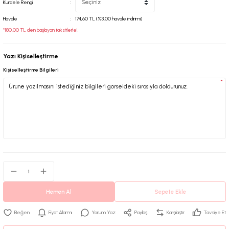
Kurdele Rengi
Havale
174,60 TL (%3,00 havale indirimi)
*180,00 TL den başlayan taksitlerle!
Yazı Kişiselleştirme
Kişiselleştirme Bilgileri
*
Hemen Al
Sepete Ekle
Fiyat Alarmı
Yorum Yaz
Paylaş
Karşılaştır
Tavsiye Et