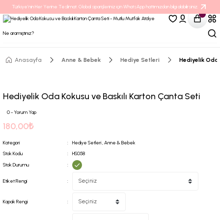
Türkiye’nin Her Yerine Teslimat. Global siparişleriniz için WhatsApp hattımızdan bilgi alabilirsiniz.
Anasayfa
Anne & Bebek
Hediye Setleri
Hediyelik Oda 
Hediyelik Oda Kokusu ve Baskılı Karton Çanta Seti
0 - Yorum Yap
180,00₺
Kategori
Hediye Setleri
,
Anne & Bebek
Stok Kodu
HS058
Stok Durumu
Etiket Rengi
Kapak Rengi