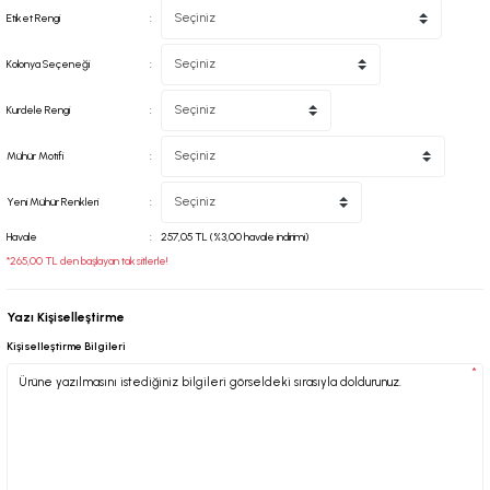
Etiket Rengi
Kolonya Seçeneği
Kurdele Rengi
Mühür Motifi
Yeni Mühür Renkleri
Havale
257,05 TL (%3,00 havale indirimi)
*265,00 TL den başlayan taksitlerle!
Yazı Kişiselleştirme
Kişiselleştirme Bilgileri
*