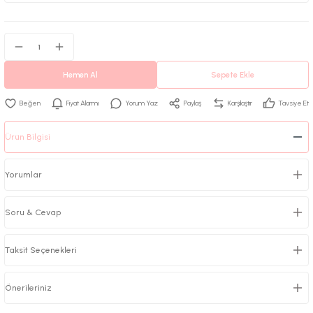
Hemen Al
Sepete Ekle
Fiyat Alarmı
Yorum Yaz
Paylaş
Karşılaştır
Tavsiye Et
Ürün Bilgisi
Yorumlar
Soru & Cevap
Taksit Seçenekleri
Önerileriniz