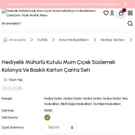
Türkiye’nin Her Yerine Teslimat. Global siparişleriniz için WhatsApp hattımızdan bilgi alabilirsiniz.
Anasayfa
Evlilik
Kına Hediyelikleri
Hediye Setleri
Hediyelik Mühürlü Kutulu Mum Çiçek Süslemeli
Kolonya Ve Baskılı Karton Çanta Seti
0 - Yorum Yap
265,00₺
Kategori
Hediye Setleri
,
Hediye Setleri
,
Hediye Setleri
,
Hediye Setleri
,
Kına
Hediyelikleri
,
Nikah Düğün Hediyelikleri
,
Söz Nişan Hediyelikleri
Stok Kodu
HS080
Stok Durumu
Çiçek Süslemesi