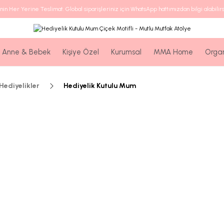
nin Her Yerine Teslimat. Global siparişleriniz için WhatsApp hattımızdan bilgi alabilirs
Anne & Bebek
Kişiye Özel
Kurumsal
MMA Home
Orga
ediyelikler
Hediyelik Kutulu Mum