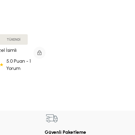
TÜKENDİ
el İsimli
Tepsi
5.0 Puan - 1
lver)
Yorum
Güvenli Paketleme