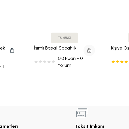
TÜKENDİ
çek
İsimli Baskılı Sabahlık
Kişiye Öz
Rose Gold Çiçek Motifli
Mermer 
0.0 Puan - 0
(Gold/Si
Yorum
 1
izmetleri
Taksit İmkanı