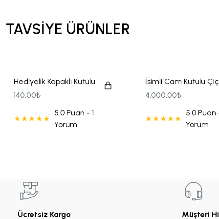
Tohum Kalem Hediyelikler
TAVSİYE ÜRÜNLER
Yılbaşı Hediyeliği
Hediyelik Kapaklı Kutulu
İsimli Cam Kutulu Çi
Mum
Süslemeli Söz Nişan
140,00₺
4.000,00₺
Çikolatası
5.0 Puan - 1
5.0 Puan -
Yorum
Yorum
Ücretsiz Kargo
Müşteri H