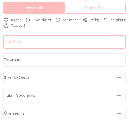
Hemen Al
Sepete Ekle
Fiyat Alarmı
Yorum Yaz
Paylaş
Karşılaştır
Tavsiye Et
Ürün Bilgisi
Yorumlar
Soru & Cevap
Taksit Seçenekleri
Önerileriniz