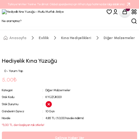
Türkiye’nin Her Yerine Teslimat. Global siparişleriniz için WhatsApp hattımızdan bilgi alabilirsiniz.
Anasayfa
Evlilik
Kına Hediyelikleri
Diğer Malzemeler
Hediyelik Kına Yüzüğü
0 - Yorum Yap
5,00₺
Kategori
Diğer Malzemeler
Stok Kodu
KYÜZÜK001
Stok Durumu
Gönderim Süresi
10 Gün
Havale
4,85 TL (%3,00 havale indirimi)
*5,00 TL den başlayan taksitlerle!
Gelince Haber Ver