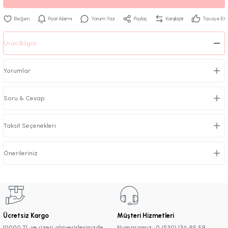
Fiyat Alarmı
Yorum Yaz
Paylaş
Karşılaştır
Tavsiye Et
Ürün Bilgisi
Yorumlar
Soru & Cevap
Taksit Seçenekleri
Önerileriniz
Ücretsiz Kargo
Müşteri Hizmetleri
10000 TL ve üzeri alışverişlerinizde
Numaramız : 0 (530) 136 95 59