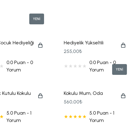
YENİ
ocuk Hediyeliği
Hediyelik Yükseltili
 Kutulu Mum,
Çiçekli Mum, Kolonya
255,00₺
üslemeli
ve Baskılı Karton Çanta
0.0 Puan - 0
0.0 Puan - 0
Ve Baskılı
Seti
Yorum
Yorum
YENİ
anta Seti
k Kutulu Kokulu
Kokulu Mum, Oda
askılı Karton
Kokusu, Çiçek Süslemeli
560,00₺
eti
Eyüp Sabri Tuncer
5.0 Puan - 1
5.0 Puan - 1
Kolonya Kutulu Gold
Yorum
Yorum
Ayna ve Baskılı Karton
Çanta Hediye Seti