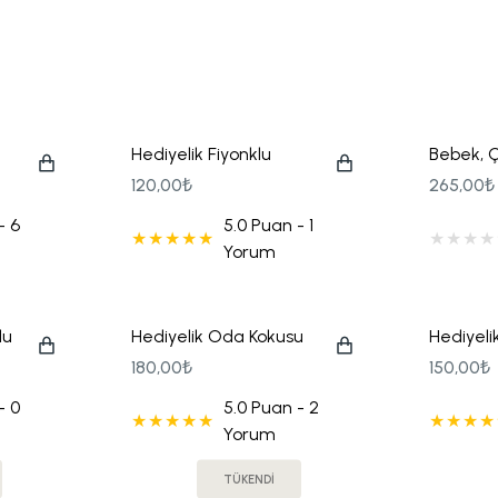
Hediyelik Fiyonklu
Bebek, Ç
Kutulu Mum
Mühürlü
120,00₺
265,00₺
Çiçek S
- 6
5.0 Puan - 1
Kolonya 
Yorum
Karton Ç
lu
Hediyelik Oda Kokusu
Hediyeli
ve Baskılı Karton Çanta
Mum ve B
180,00₺
150,00₺
Seti
Çanta S
- 0
5.0 Puan - 2
Yorum
TÜKENDİ