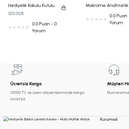
Hediyelik Kokulu Kutulu
Makrome Anahtarlık
Mum
Çikolatalı Kart Hediy
120,00₺
0.0 Puan 
Seti
Yorum
0.0 Puan - 0
Yorum
Ücretsiz Kargo
Müşteri H
10000 TL ve üzeri alışverişlerinizde kargo
Numaramız :
ücretsiz.
Kurumsal