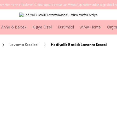
nin Her Yerine Teslimat. Global siparişleriniz için WhatsApp hattımızdan bilgi alabilirs
Anne & Bebek
Kişiye Özel
Kurumsal
MMA Home
Orga
Lavanta Keseleri
Hediyelik Baskılı Lavanta Kesesi