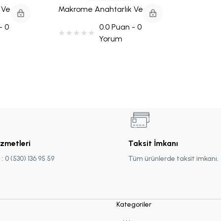
 Ve
Makrome Anahtarlık Ve
e
Çikolatalı Kart Hediye
- 0
0.0 Puan - 0
Seti
Yorum
izmetleri
Taksit İmkanı
 0 (530) 136 95 59
Tüm ürünlerde taksit imkanı.
Kategoriler