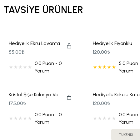
Tohum Kalem Hediyelikler
TAVSİYE ÜRÜNLER
Yılbaşı Hediyeliği
Hediyelik Ekru Lavanta
Hediyelik Fiyonklu
Kesesi
Kutulu Mum
55,00₺
120,00₺
0.0 Puan - 0
5.0 Puan 
Yorum
Yorum
Kristal Şişe Kolonya Ve
Hediyelik Kokulu Kutu
Baskılı Karton Çanta
Mum
175,00₺
120,00₺
Hediye Seti
0.0 Puan - 0
0.0 Puan 
Yorum
Yorum
TÜKENDİ