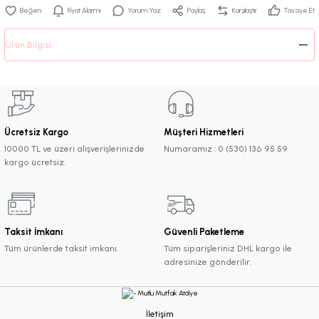
Fiyat Alarmı
Yorum Yaz
Paylaş
Karşılaştır
Tavsiye Et
Ürün Bilgisi
Ücretsiz Kargo
Müşteri Hizmetleri
10000 TL ve üzeri alışverişlerinizde
Numaramız : 0 (530) 136 95 59
kargo ücretsiz.
Taksit İmkanı
Güvenli Paketleme
Tüm ürünlerde taksit imkanı.
Tüm siparişleriniz DHL kargo ile
adresinize gönderilir.
İletişim