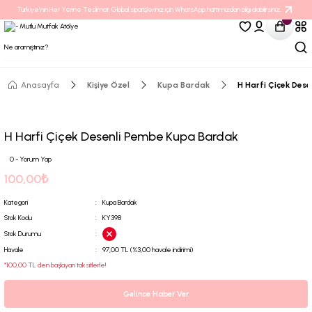
Türkiye’nin Her Yerine Teslimat. Global siparişleriniz için WhatsApp hattımızdan bilgi alabilirsiniz.
Anasayfa
Kişiye Özel
Kupa Bardak
H Harfi Çiçek Des
H Harfi Çiçek Desenli Pembe Kupa Bardak
0 - Yorum Yap
100,00₺
Kategori
Kupa Bardak
Stok Kodu
KY398
Stok Durumu
Havale
97,00 TL (%3,00 havale indirimi)
*100,00 TL den başlayan taksitlerle!
Gelince Haber Ver