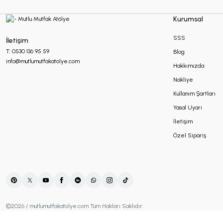
Makrome Hediyelikler
Kurumsal
SSS
İletişim
Mum Hediyelikler
T: 0530 136 95 59
Blog
info@mutlumutfakatolye.com
Hakkımızda
Nakliye
Oda Kokusu Hediyelikleri
Kullanım Şartları
Yasal Uyarı
Sabun Hediyelikler
İletişim
Özel Sipariş
Şans Bilekliği
Sukulent Hediyelik
©2026 / mutlumutfakatolye.com Tüm Hakları Saklıdır.