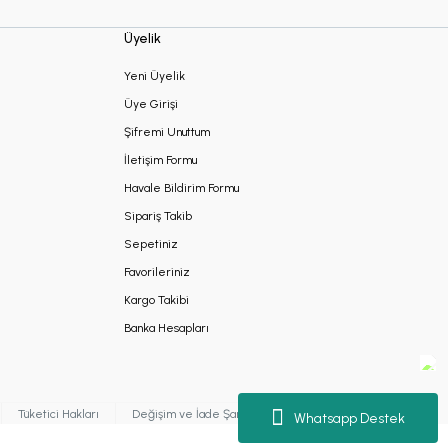
Üyelik
Yeni Üyelik
Üye Girişi
Şifremi Unuttum
İletişim Formu
Havale Bildirim Formu
Sipariş Takib
Sepetiniz
Favorileriniz
Kargo Takibi
Banka Hesapları
Tüketici Hakları
Değişim ve İade Şartları
Kişisel Verilerin Korunması
Whatsapp Destek