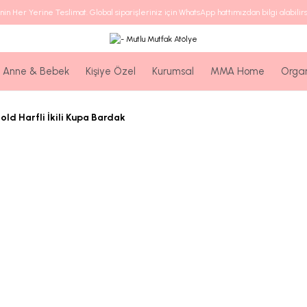
nin Her Yerine Teslimat. Global siparişleriniz için WhatsApp hattımızdan bilgi alabilirs
Anne & Bebek
Kişiye Özel
Kurumsal
MMA Home
Orga
old Harfli İkili Kupa Bardak