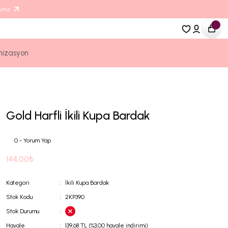
iniz.
nizasyon
Gold Harfli İkili Kupa Bardak
0 - Yorum Yap
144,00₺
Kategori
İkili Kupa Bardak
Stok Kodu
2KP390
Stok Durumu
Havale
139,68 TL (%3,00 havale indirimi)