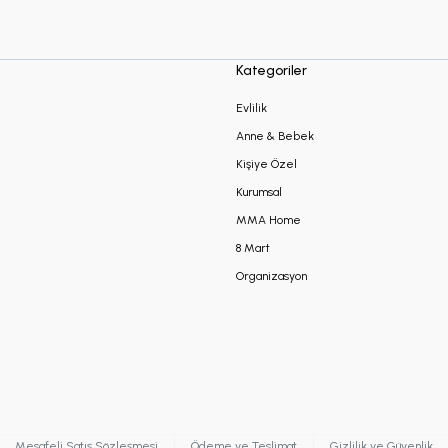
Kategoriler
Evlilik
Anne & Bebek
Kişiye Özel
Kurumsal
MMA Home
8 Mart
Organizasyon
Mesafeli Satış Sözleşmesi
Ödeme ve Teslimat
Gizlilik ve Güvenlik