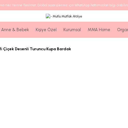
nin Her Yerine Teslimat. Global siparişleriniz için WhatsApp hattımızdan bilgi alabilirs
Anne & Bebek
Kişiye Özel
Kurumsal
MMA Home
Orga
fi Çiçek Desenli Turuncu Kupa Bardak