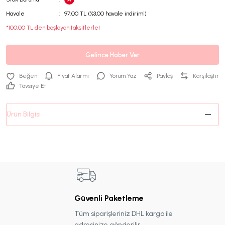
Havale
97,00 TL (%3,00 havale indirimi)
*100,00 TL den başlayan taksitlerle!
Gelince Haber Ver
Fiyat Alarmı
Yorum Yaz
Paylaş
Karşılaştır
Tavsiye Et
Ürün Bilgisi
Güvenli Paketleme
Tüm siparişleriniz DHL kargo ile
adresinize gönderilir.