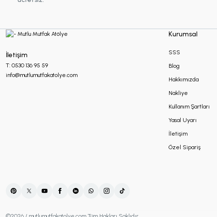
Makrome Hediyelikler
Kurumsal
Mum Hediyelikler
SSS
İletişim
T: 0530 136 95 59
Blog
info@mutlumutfakatolye.com
Hakkımızda
Oda Kokusu Hediyelikleri
Nakliye
Kullanım Şartları
Sabun Hediyelikler
Yasal Uyarı
İletişim
Özel Sipariş
Şans Bilekliği
Sukulent Hediyelik
©2026 / mutlumutfakatolye.com Tüm Hakları Saklıdır.