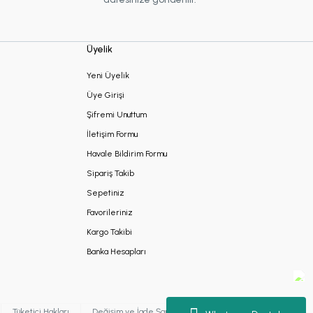
Üyelik
Yeni Üyelik
Üye Girişi
Şifremi Unuttum
İletişim Formu
Havale Bildirim Formu
Sipariş Takib
Sepetiniz
Favorileriniz
Kargo Takibi
Banka Hesapları
Tüketici Hakları
Değişim ve İade Şartları
Kişisel Verilerin Korunması