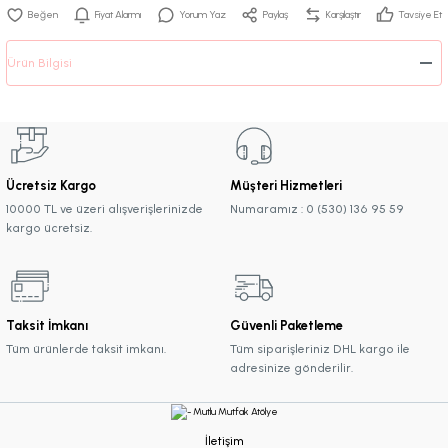
Fiyat Alarmı
Yorum Yaz
Paylaş
Karşılaştır
Tavsiye Et
Ürün Bilgisi
Ücretsiz Kargo
Müşteri Hizmetleri
10000 TL ve üzeri alışverişlerinizde
Numaramız : 0 (530) 136 95 59
kargo ücretsiz.
Taksit İmkanı
Güvenli Paketleme
Tüm ürünlerde taksit imkanı.
Tüm siparişleriniz DHL kargo ile
adresinize gönderilir.
İletişim