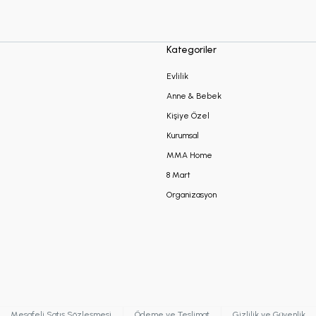
Kategoriler
Evlilik
Anne & Bebek
Kişiye Özel
Kurumsal
MMA Home
8 Mart
Organizasyon
Mesafeli Satış Sözleşmesi
Ödeme ve Teslimat
Gizlilik ve Güvenlik