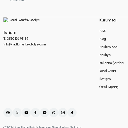
Makrome Hediyelikler
Kurumsal
Mum Hediyelikler
SSS
İletişim
T: 0530 136 95 59
Blog
info@mutlumutfakatolye.com
Hakkımızda
Oda Kokusu Hediyelikleri
Nakliye
Kullanım Şartları
Sabun Hediyelikler
Yasal Uyarı
İletişim
Özel Sipariş
Şans Bilekliği
Sukulent Hediyelik
©2026 / mutlumutfakatolye.com Tüm Hakları Saklıdır.