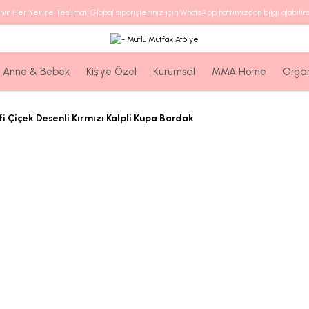
nin Her Yerine Teslimat. Global siparişleriniz için WhatsApp hattımızdan bilgi alabilirs
Anne & Bebek
Kişiye Özel
Kurumsal
MMA Home
Orga
fi Çiçek Desenli Kırmızı Kalpli Kupa Bardak