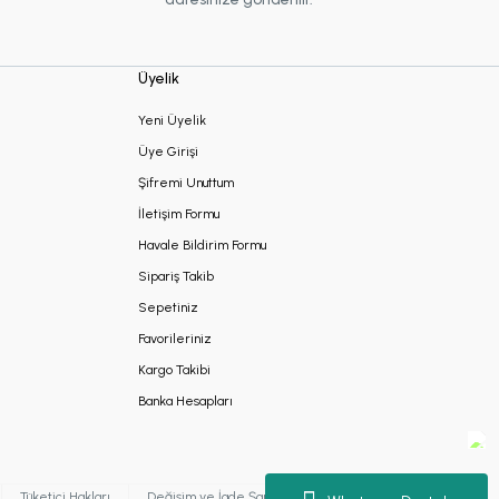
Üyelik
Yeni Üyelik
Üye Girişi
Şifremi Unuttum
İletişim Formu
Havale Bildirim Formu
Sipariş Takib
Sepetiniz
Favorileriniz
Kargo Takibi
Banka Hesapları
Tüketici Hakları
Değişim ve İade Şartları
Kişisel Verilerin Korunması