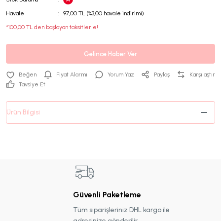
Havale
97,00 TL (%3,00 havale indirimi)
*100,00 TL den başlayan taksitlerle!
Gelince Haber Ver
Fiyat Alarmı
Yorum Yaz
Paylaş
Karşılaştır
Tavsiye Et
Ürün Bilgisi
Güvenli Paketleme
Tüm siparişleriniz DHL kargo ile
adresinize gönderilir.