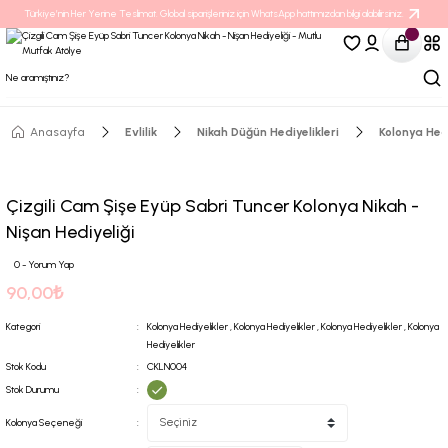
Türkiye’nin Her Yerine Teslimat. Global siparişleriniz için WhatsApp hattımızdan bilgi alabilirsiniz.
Anasayfa
Evlilik
Nikah Düğün Hediyelikleri
Kolonya Hedi
Çizgili Cam Şişe Eyüp Sabri Tuncer Kolonya Nikah -
Nişan Hediyeliği
0 - Yorum Yap
90,00₺
Kategori
Kolonya Hediyelikler
,
Kolonya Hediyelikler
,
Kolonya Hediyelikler
,
Kolonya
Hediyelikler
Stok Kodu
CKLN004
Stok Durumu
Kolonya Seçeneği