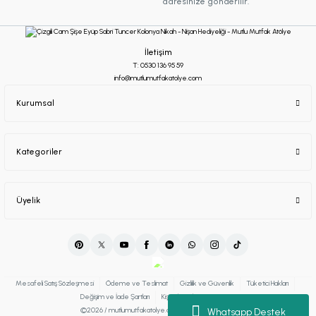
adresinize gönderilir.
İletişim
T: 0530 136 95 59
info@mutlumutfakatolye.com
Kurumsal
Kategoriler
Üyelik
Mesafeli Satış Sözleşmesi
Ödeme ve Teslimat
Gizlilik ve Güvenlik
Tüketici Hakları
Değişim ve İade Şartları
Kişisel Verilerin Korunması
©2026 / mutlumutfakatolye.com Tüm Hakları Saklıdır.
Whatsapp Destek