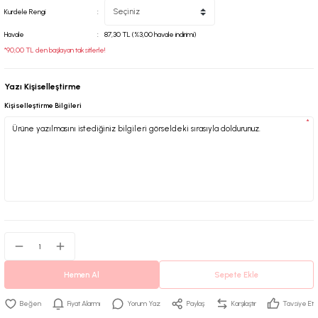
Kurdele Rengi
Havale
87,30 TL (%3,00 havale indirimi)
*90,00 TL den başlayan taksitlerle!
Yazı Kişiselleştirme
Kişiselleştirme Bilgileri
*
Hemen Al
Sepete Ekle
Fiyat Alarmı
Yorum Yaz
Paylaş
Karşılaştır
Tavsiye Et