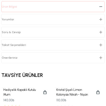
Ürün Bilgisi
Yorumlar
Soru & Cevap
Taksit Seçenekleri
Önerileriniz
TAVSİYE ÜRÜNLER
Hediyelik Kapaklı Kutulu
Kristal Şişeli Limon
Mum
Kolonyası Nikah - Nişan
Hediyeliği
140,00₺
110,00₺