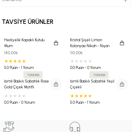
TAVSİYE ÜRÜNLER
Hediyelik Kapaklı Kutulu
Kristal Şişeli Limon
Mum
Kolonyası Nikah - Nişan
Hediyeliği
140,00₺
110,00₺
5.0 Puan - 1 Yorum
0.0 Puan - 0 Yorum
TÜKENDİ
TÜKENDİ
İsimli Baskılı Sabahlık Rose
İsimli Baskılı Sabahlık Yeşil
Gold Çiçek Motifli
Çiçekli
0.0 Puan - 0 Yorum
5.0 Puan - 1 Yorum