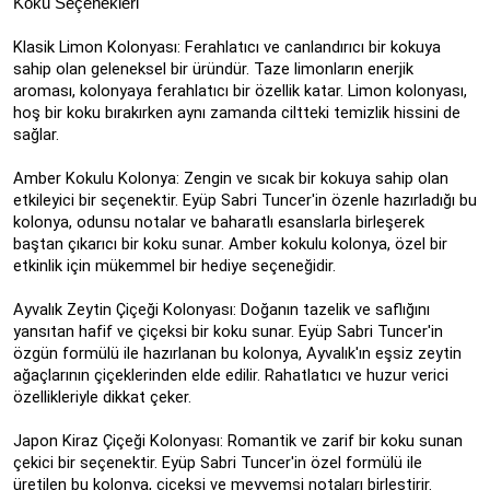
Koku Seçenekleri
Klasik Limon Kolonyası: Ferahlatıcı ve canlandırıcı bir kokuya
sahip olan geleneksel bir üründür. Taze limonların enerjik
aroması, kolonyaya ferahlatıcı bir özellik katar. Limon kolonyası,
hoş bir koku bırakırken aynı zamanda ciltteki temizlik hissini de
sağlar.
Amber Kokulu Kolonya: Zengin ve sıcak bir kokuya sahip olan
etkileyici bir seçenektir. Eyüp Sabri Tuncer'in özenle hazırladığı bu
kolonya, odunsu notalar ve baharatlı esanslarla birleşerek
baştan çıkarıcı bir koku sunar. Amber kokulu kolonya, özel bir
etkinlik için mükemmel bir hediye seçeneğidir.
Ayvalık Zeytin Çiçeği Kolonyası: Doğanın tazelik ve saflığını
yansıtan hafif ve çiçeksi bir koku sunar. Eyüp Sabri Tuncer'in
özgün formülü ile hazırlanan bu kolonya, Ayvalık'ın eşsiz zeytin
ağaçlarının çiçeklerinden elde edilir. Rahatlatıcı ve huzur verici
özellikleriyle dikkat çeker.
Japon Kiraz Çiçeği Kolonyası: Romantik ve zarif bir koku sunan
çekici bir seçenektir. Eyüp Sabri Tuncer'in özel formülü ile
üretilen bu kolonya, çiçeksi ve meyvemsi notaları birleştirir.