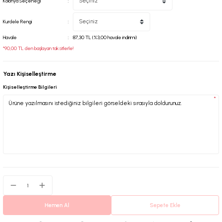
Kolonya Seçeneği
Kurdele Rengi
Havale
87,30 TL (%3,00 havale indirimi)
*90,00 TL den başlayan taksitlerle!
Yazı Kişiselleştirme
Kişiselleştirme Bilgileri
*
Hemen Al
Sepete Ekle