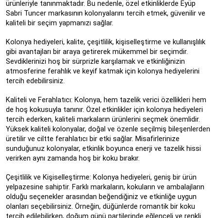
ürünleriyle tanınmaktadır. Bu nedenle, özel etkinliklerde Eyüp
Sabri Tuncer markasının kolonyalarını tercih etmek, güvenilir ve
kaliteli bir seçim yapmanızı sağlar.
Kolonya hediyeleri, kalite, çeşitlilik, kişiselleştirme ve kullanışlılık
gibi avantajları bir araya getirerek mükemmel bir seçimdir.
Sevdiklerinizi hoş bir sürprizle karşılamak ve etkinliğinizin
atmosferine ferahlık ve keyif katmak için kolonya hediyelerini
tercih edebilirsiniz.
Kaliteli ve Ferahlatıcı: Kolonya, hem tazelik verici özellikleri hem
de hoş kokusuyla tanınır. Özel etkinlikler için kolonya hediyeleri
tercih ederken, kaliteli markaların ürünlerini seçmek önemlidir.
Yüksek kaliteli kolonyalar, doğal ve özenle seçilmiş bileşenlerden
üretilir ve ciltte ferahlatıcı bir etki sağlar. Misafirlerinize
sunduğunuz kolonyalar, etkinlik boyunca enerji ve tazelik hissi
verirken aynı zamanda hoş bir koku bırakır.
Çeşitlilik ve Kişiselleştirme: Kolonya hediyeleri, geniş bir ürün
yelpazesine sahiptir. Farklı markaların, kokuların ve ambalajların
olduğu seçenekler arasından beğendiğiniz ve etkinliğe uygun
olanları seçebilirsiniz. Örneğin, düğünlerde romantik bir koku
tercih edilebilirken, doğum günü partilerinde eğlenceli ve renkli