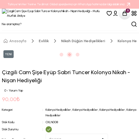
Türkiye’nin Her Yerine Teslimat. Global siparişleriniz için WhatsApp hattımızdan bilgi alabilirsiniz.
0
Anasayfa
Evlilik
Nikah Düğün Hediyelikleri
Kolonya Hedi
YENİ
Çizgili Cam Şişe Eyüp Sabri Tuncer Kolonya Nikah -
Nişan Hediyeliği
0 - Yorum Yap
90,00₺
Kategori
Kolonya Hediyelikler
,
Kolonya Hediyelikler
,
Kolonya Hediyelikler
,
Kolonya
Hediyelikler
Stok Kodu
CKLN008
Stok Durumu