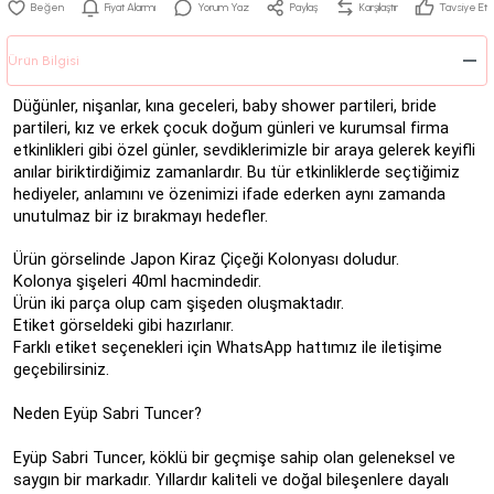
Fiyat Alarmı
Yorum Yaz
Paylaş
Karşılaştır
Tavsiye Et
Ürün Bilgisi
Düğünler, nişanlar, kına geceleri, baby shower partileri, bride
partileri, kız ve erkek çocuk doğum günleri ve kurumsal firma
etkinlikleri gibi özel günler, sevdiklerimizle bir araya gelerek keyifli
anılar biriktirdiğimiz zamanlardır. Bu tür etkinliklerde seçtiğimiz
hediyeler, anlamını ve özenimizi ifade ederken aynı zamanda
unutulmaz bir iz bırakmayı hedefler.
Ürün görselinde Japon Kiraz Çiçeği Kolonyası doludur.
Kolonya şişeleri 40ml hacmindedir.
Ürün iki parça olup cam şişeden oluşmaktadır.
Etiket görseldeki gibi hazırlanır.
Farklı etiket seçenekleri için WhatsApp hattımız ile iletişime
geçebilirsiniz.
Neden Eyüp Sabri Tuncer?
Eyüp Sabri Tuncer, köklü bir geçmişe sahip olan geleneksel ve
saygın bir markadır. Yıllardır kaliteli ve doğal bileşenlere dayalı