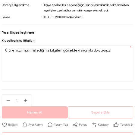
Davetiye Bilgilendirme
Kişiye özel mühür seçeneği için ürün açıklamalarında belirtilen linkten
ayrı kişiye özel mühür satın alınması gerekmektedir.
Havale
0,00 TL (%3,00 havale indirimi)
Yazı Kişiselleştirme
Kişiselleştirme Bilgileri
*
Hemen Al
Sepete Ekle
Fiyat Alarmı
Yorum Yaz
Paylaş
Karşılaştır
Tavsiye Et