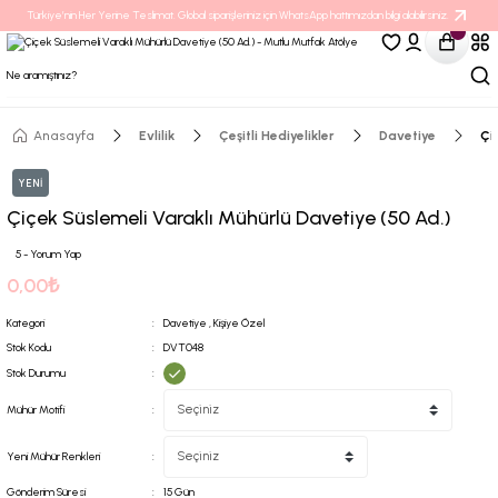
Türkiye’nin Her Yerine Teslimat. Global siparişleriniz için WhatsApp hattımızdan bilgi alabilirsiniz.
Anasayfa
Evlilik
Çeşitli Hediyelikler
Davetiye
Çi
YENİ
Çiçek Süslemeli Varaklı Mühürlü Davetiye (50 Ad.)
5 - Yorum Yap
0,00₺
Kategori
Davetiye
,
Kişiye Özel
Stok Kodu
DVT048
Stok Durumu
Mühür Motifi
Yeni Mühür Renkleri
Gönderim Süresi
15 Gün