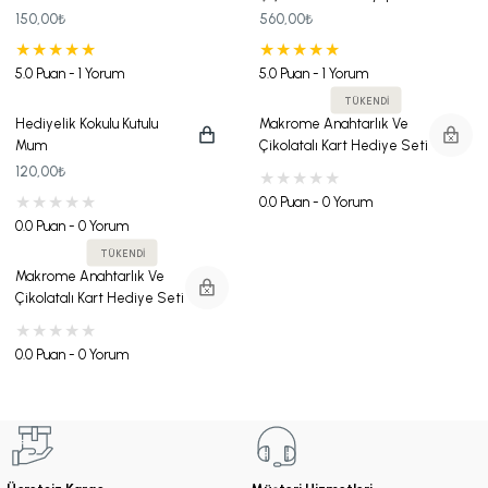
Çanta Seti
Sabri Tuncer Kolonya
150,00₺
560,00₺
Kutulu Gold Ayna ve Baskılı
Karton Çanta Hediye Seti
5.0 Puan - 1 Yorum
5.0 Puan - 1 Yorum
TÜKENDİ
Hediyelik Kokulu Kutulu
Makrome Anahtarlık Ve
Mum
Çikolatalı Kart Hediye Seti
120,00₺
0.0 Puan - 0 Yorum
0.0 Puan - 0 Yorum
TÜKENDİ
Makrome Anahtarlık Ve
Çikolatalı Kart Hediye Seti
0.0 Puan - 0 Yorum