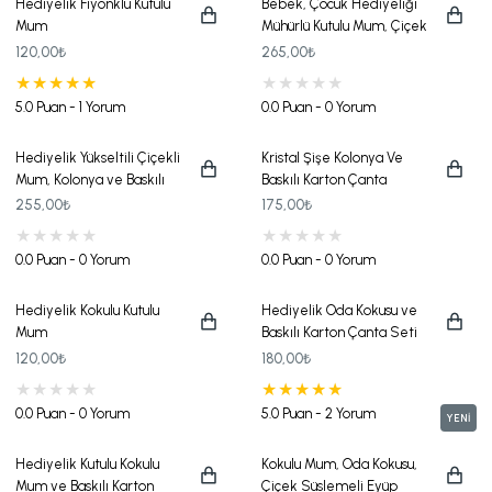
Hediyelik Fiyonklu Kutulu
Bebek, Çocuk Hediyeliği
Mum
Mühürlü Kutulu Mum, Çiçek
Süslemeli Kolonya Ve
120,00₺
265,00₺
Baskılı Karton Çanta Seti
5.0 Puan - 1 Yorum
0.0 Puan - 0 Yorum
Hediyelik Yükseltili Çiçekli
Kristal Şişe Kolonya Ve
Mum, Kolonya ve Baskılı
Baskılı Karton Çanta
Karton Çanta Seti
Hediye Seti
255,00₺
175,00₺
0.0 Puan - 0 Yorum
0.0 Puan - 0 Yorum
Hediyelik Kokulu Kutulu
Hediyelik Oda Kokusu ve
Mum
Baskılı Karton Çanta Seti
120,00₺
180,00₺
0.0 Puan - 0 Yorum
5.0 Puan - 2 Yorum
YENİ
Hediyelik Kutulu Kokulu
Kokulu Mum, Oda Kokusu,
Mum ve Baskılı Karton
Çiçek Süslemeli Eyüp