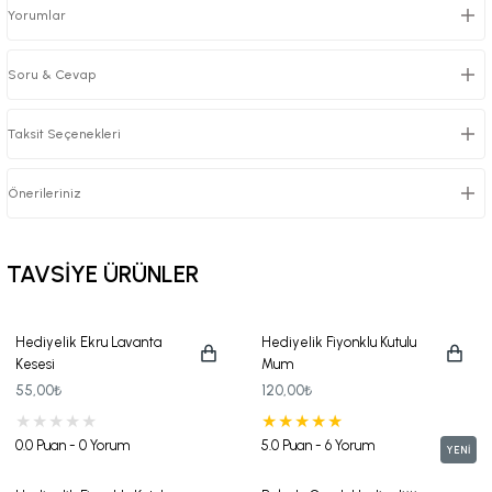
Yorumlar
Soru & Cevap
Taksit Seçenekleri
Önerileriniz
TAVSİYE ÜRÜNLER
Hediyelik Ekru Lavanta
Hediyelik Fiyonklu Kutulu
Kesesi
Mum
55,00₺
120,00₺
0.0 Puan - 0 Yorum
5.0 Puan - 6 Yorum
YENİ