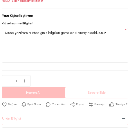
*58,00 TL den başlayan taksitlerle!
Yazı Kişiselleştirme
Kişiselleştirme Bilgileri
*
Hemen Al
Sepete Ekle
Fiyat Alarmı
Yorum Yaz
Paylaş
Karşılaştır
Tavsiye Et
Ürün Bilgisi