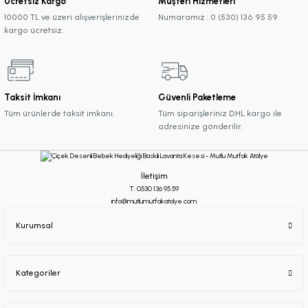
Ücretsiz Kargo
Müşteri Hizmetleri
10000 TL ve üzeri alışverişlerinizde
Numaramız : 0 (530) 136 95 59
kargo ücretsiz.
Taksit İmkanı
Güvenli Paketleme
Tüm ürünlerde taksit imkanı.
Tüm siparişleriniz DHL kargo ile
adresinize gönderilir.
İletişim
T: 0530 136 95 59
info@mutlumutfakatolye.com
Kurumsal
Kategoriler