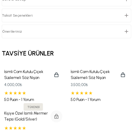
Taksit Seçenekleri
Önerileriniz
TAVSİYE ÜRÜNLER
İsimli Cam Kutulu Çiçek
İsimli Cam Kutulu Çiçek
Süslemeli Söz Nişan
Süslemeli Söz Nişan
Çikolatası
Çikolatası (150 Ad. Çikolata)
4.000,00₺
3.500,00₺
5.0 Puan - 1 Yorum
5.0 Puan - 1 Yorum
TÜKENDİ
Kişiye Özel İsimli Mermer
Tepsi (Gold/Silver)