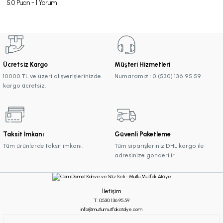
5.0 Puan - 1 Yorum
Ücretsiz Kargo
Müşteri Hizmetleri
10000 TL ve üzeri alışverişlerinizde
Numaramız : 0 (530) 136 95 59
kargo ücretsiz.
Taksit İmkanı
Güvenli Paketleme
Tüm ürünlerde taksit imkanı.
Tüm siparişleriniz DHL kargo ile
adresinize gönderilir.
İletişim
T: 0530 136 95 59
info@mutlumutfakatolye.com