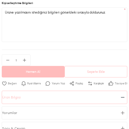
Kişiselleştirme Bilgileri
*
Hemen Al
Sepete Ekle
Fiyat Alarmı
Yorum Yaz
Paylaş
Karşılaştır
Tavsiye Et
Ürün Bilgisi
Yorumlar
Soru & Cevap