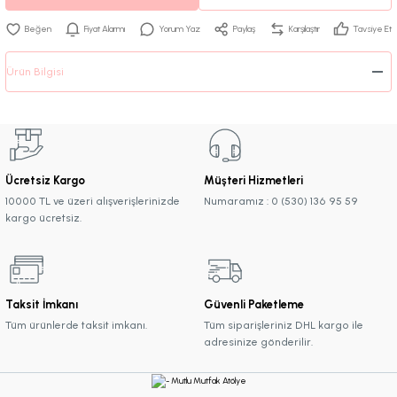
Fiyat Alarmı
Yorum Yaz
Paylaş
Karşılaştır
Tavsiye Et
Ürün Bilgisi
Ücretsiz Kargo
Müşteri Hizmetleri
10000 TL ve üzeri alışverişlerinizde
Numaramız : 0 (530) 136 95 59
kargo ücretsiz.
Taksit İmkanı
Güvenli Paketleme
Tüm ürünlerde taksit imkanı.
Tüm siparişleriniz DHL kargo ile
adresinize gönderilir.