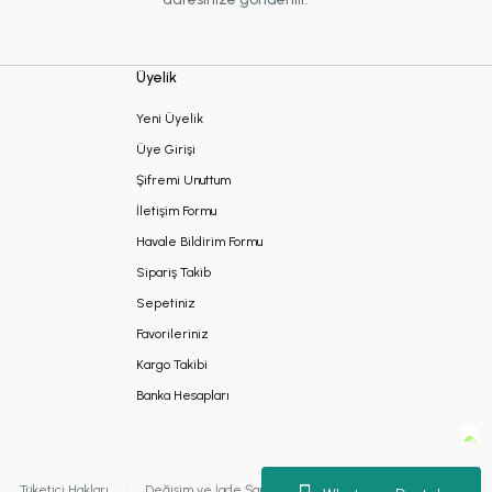
Üyelik
Yeni Üyelik
Üye Girişi
Şifremi Unuttum
İletişim Formu
Havale Bildirim Formu
Sipariş Takib
Sepetiniz
Favorileriniz
Kargo Takibi
Banka Hesapları
Tüketici Hakları
Değişim ve İade Şartları
Kişisel Verilerin Korunması