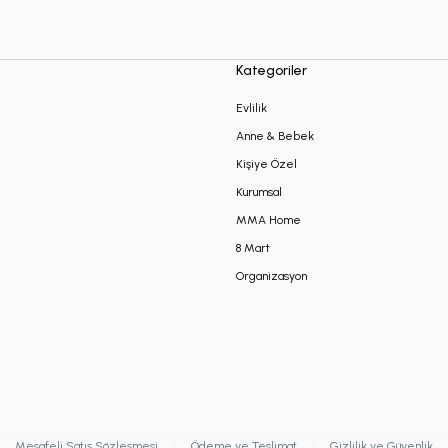
Kategoriler
Evlilik
Anne & Bebek
Kişiye Özel
Kurumsal
MMA Home
8 Mart
Organizasyon
Mesafeli Satış Sözleşmesi
Ödeme ve Teslimat
Gizlilik ve Güvenlik