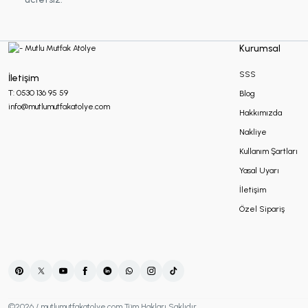
Makrome Hediyelikler
Kurumsal
Mum Hediyelikler
SSS
İletişim
T: 0530 136 95 59
Blog
info@mutlumutfakatolye.com
Hakkımızda
Oda Kokusu Hediyelikleri
Nakliye
Kullanım Şartları
Sabun Hediyelikler
Yasal Uyarı
İletişim
Özel Sipariş
Şans Bilekliği
Sukulent Hediyelik
©2026 / mutlumutfakatolye.com Tüm Hakları Saklıdır.