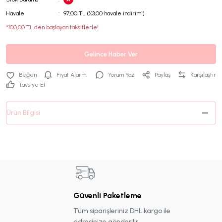
Havale
97,00 TL (%3,00 havale indirimi)
*100,00 TL den başlayan taksitlerle!
Gelince Haber Ver
Fiyat Alarmı
Yorum Yaz
Paylaş
Karşılaştır
Tavsiye Et
Ürün Bilgisi
Güvenli Paketleme
Tüm siparişleriniz DHL kargo ile
adresinize gönderilir.