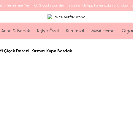
nin Her Yerine Teslimat. Global siparişleriniz için WhatsApp hattımızdan bilgi alabilirs
Anne & Bebek
Kişiye Özel
Kurumsal
MMA Home
Orga
fi Çiçek Desenli Kırmızı Kupa Bardak