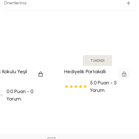
Önerileriniz
TÜKENDİ
 Kokulu Yeşil
Hediyelik Portakallı
 Mum
Tarçınlı Jel Mum
5.0 Puan - 5
Yorum
0.0 Puan - 0
Yorum