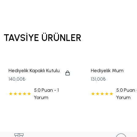
Tohum Kalem Hediyelikler
Yılbaşı Hediyeliği
TAVSİYE ÜRÜNLER
Hediyelik Kapaklı Kutulu
Hediyelik Mum
Mum Vizon Görsel
Çikolatalı Kahve ve
140,00₺
131,00₺
Karton Çanta Seti
5.0 Puan - 1
5.0 Puan -
Yorum
Yorum