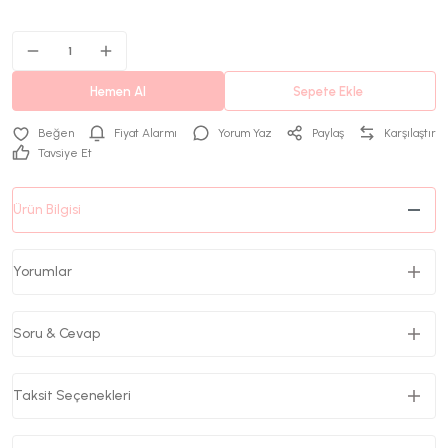
Hemen Al
Sepete Ekle
Fiyat Alarmı
Yorum Yaz
Paylaş
Karşılaştır
Tavsiye Et
Ürün Bilgisi
Yorumlar
Soru & Cevap
Taksit Seçenekleri