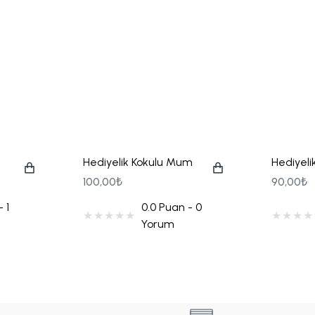
Hediyelik Kokulu Mum
Hediyelik
İpek Kurdeleli
Çiçekli
100,00₺
90,00₺
 1
0.0 Puan - 0
Yorum