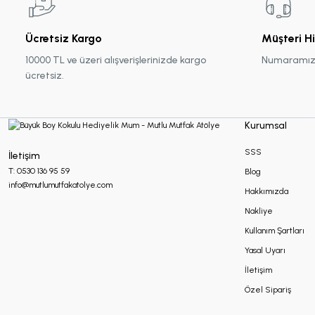
Ücretsiz Kargo
Müşteri H
10000 TL ve üzeri alışverişlerinizde kargo
Numaramız :
ücretsiz.
Kurumsal
SSS
İletişim
T: 0530 136 95 59
Blog
info@mutlumutfakatolye.com
Hakkımızda
Nakliye
Kullanım Şartları
Yasal Uyarı
İletişim
Özel Sipariş