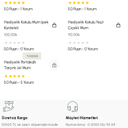
5.0 Puan - 1 Yorum
5.0 Puan - 1 Yorum
Hediyelik Kokulu Mum İpek
Hediyelik Kokulu Yeşil
Kurdeleli
Çiçekli Mum
100,00₺
90,00₺
0.0 Puan - 0 Yorum
0.0 Puan - 0 Yorum
TÜKENDİ
Hediyelik Portakallı
Tarçınlı Jel Mum
5.0 Puan - 5 Yorum
Ücretsiz Kargo
Müşteri Hizmetleri
10000 TL ve üzeri alışverişlerinizde
Numaramız : 0 (530) 136 95 59