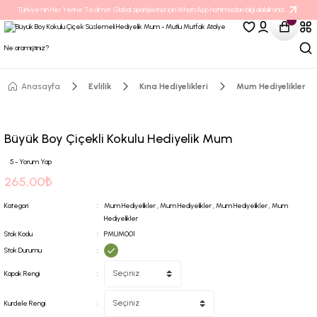
Türkiye’nin Her Yerine Teslimat. Global siparişleriniz için WhatsApp hattımızdan bilgi alabilirsiniz.
Anasayfa
Evlilik
Kına Hediyelikleri
Mum Hediyelikler
Büyük Boy Çiçekli Kokulu Hediyelik Mum
5 - Yorum Yap
265,00₺
Kategori
Mum Hediyelikler
,
Mum Hediyelikler
,
Mum Hediyelikler
,
Mum
Hediyelikler
Stok Kodu
PMUM001
Stok Durumu
Kapak Rengi
Kurdele Rengi