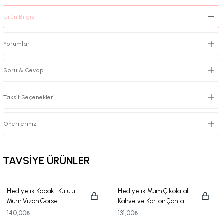
Ürün Bilgisi
Yorumlar
Soru & Cevap
Taksit Seçenekleri
Önerileriniz
TAVSİYE ÜRÜNLER
Hediyelik Kapaklı Kutulu
Hediyelik Mum Çikolatalı
Mum Vizon Görsel
Kahve ve Karton Çanta
Seti
140,00₺
131,00₺