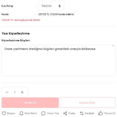
Kutu Rengi
Havale
257,05 TL (%3,00 havale indirimi)
*265,00 TL den başlayan taksitlerle!
Yazı Kişiselleştirme
Kişiselleştirme Bilgileri
*
Hemen Al
Sepete Ekle
Fiyat Alarmı
Yorum Yaz
Paylaş
Karşılaştır
Tavsiye Et