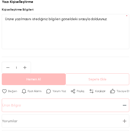
Yazı Kişiselleştirme
Kişiselleştirme Bilgileri
*
Hemen Al
Sepete Ekle
Fiyat Alarmı
Yorum Yaz
Paylaş
Karşılaştır
Tavsiye Et
Ürün Bilgisi
Yorumlar