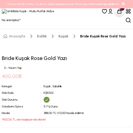
Türkiye’nin Her Yerine Teslimat. Global siparişleriniz için WhatsApp hattımızdan bilgi alabilirsiniz.
Anasayfa
Evlilik
Kuşak
Bride Kuşak Rose Gold Yazı
Bride Kuşak Rose Gold Yazı
5 - Yorum Yap
400,00₺
Kategori
Kuşak
,
Sabahlık
Stok Kodu
KŞK002
Stok Durumu
Gönderim Süresi
5-7 İş Günü
Havale
388,00 TL (%3,00 havale indirimi)
*400,00 TL den başlayan taksitlerle!