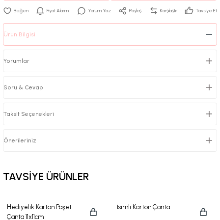
Fiyat Alarmı
Yorum Yaz
Paylaş
Karşılaştır
Tavsiye Et
Ürün Bilgisi
Yorumlar
Soru & Cevap
Taksit Seçenekleri
Önerileriniz
TAVSİYE ÜRÜNLER
Hediyelik Karton Poşet
İsimli Karton Çanta
Çanta 11x11cm