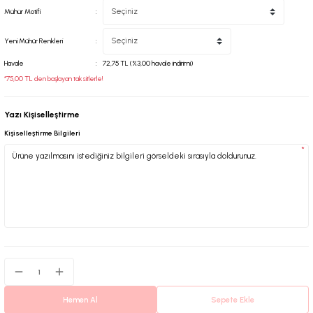
Mühür Motifi
Yeni Mühür Renkleri
Havale
72,75 TL (%3,00 havale indirimi)
*75,00 TL den başlayan taksitlerle!
Yazı Kişiselleştirme
Kişiselleştirme Bilgileri
*
Hemen Al
Sepete Ekle