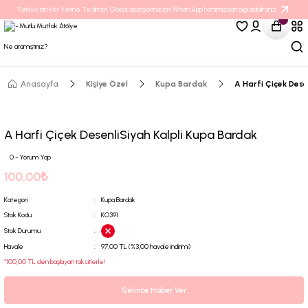
Türkiye’nin Her Yerine Teslimat. Global siparişleriniz için WhatsApp hattımızdan bilgi alabilirsiniz.
Anasayfa
Kişiye Özel
Kupa Bardak
A Harfi Çiçek Dese
A Harfi Çiçek DesenliSiyah Kalpli Kupa Bardak
0 - Yorum Yap
100,00₺
Kategori
Kupa Bardak
Stok Kodu
KO391
Stok Durumu
Havale
97,00 TL (%3,00 havale indirimi)
*100,00 TL den başlayan taksitlerle!
Gelince Haber Ver