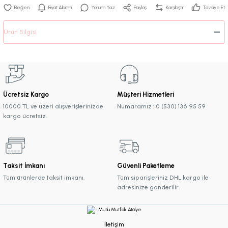
Fiyat Alarmı
Yorum Yaz
Paylaş
Karşılaştır
Tavsiye Et
Ürün Bilgisi
Ücretsiz Kargo
Müşteri Hizmetleri
10000 TL ve üzeri alışverişlerinizde
Numaramız : 0 (530) 136 95 59
kargo ücretsiz.
Taksit İmkanı
Güvenli Paketleme
Tüm ürünlerde taksit imkanı.
Tüm siparişleriniz DHL kargo ile
adresinize gönderilir.
İletişim