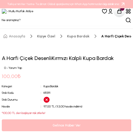
Türkiye’nin Her Yerine Teslimat. Global siparişleriniz için WhatsApp hattımızdan bilgi alabilirsiniz.
Anasayfa
Kişiye Özel
Kupa Bardak
A Harfi Çiçek Dese
A Harfi Çiçek DesenliKırmızı Kalpli Kupa Bardak
0 - Yorum Yap
100,00₺
Kategori
Kupa Bardak
Stok Kodu
KR391
Stok Durumu
Havale
97,00 TL (%3,00 havale indirimi)
*100,00 TL den başlayan taksitlerle!
Gelince Haber Ver