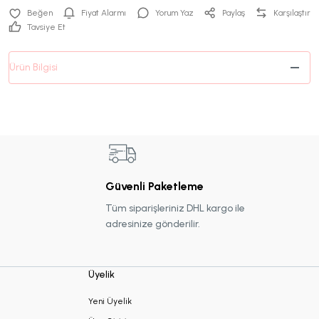
Fiyat Alarmı
Yorum Yaz
Paylaş
Karşılaştır
Tavsiye Et
Ürün Bilgisi
Güvenli Paketleme
Tüm siparişleriniz DHL kargo ile
adresinize gönderilir.
Üyelik
Yeni Üyelik