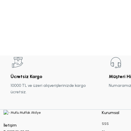
Makrome Hediyelikler
Mum Hediyelikler
Oda Kokusu Hediyelikleri
Sabun Hediyelikler
Ücretsiz Kargo
Müşteri H
10000 TL ve üzeri alışverişlerinizde kargo
Numaramız :
Şans Bilekliği
ücretsiz.
Sukulent Hediyelik
Kurumsal
SSS
İletişim