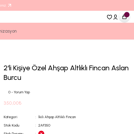
iniz.
nizasyon
2'li Kişiye Özel Ahşap Altlıklı Fincan Aslan
Burcu
0 - Yorum Yap
350,00₺
Kategori
İkili Ahşap Altlıklı Fincan
Stok Kodu
2AF350
Stok Durumu