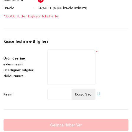
Havale
339,50 TL (%3,00 havale indirimi)
*350,00 TL den başlayan taksitlerle!
Kişiselleştirme Bilgileri
*
Ürün üzerine
eklenmesini
istediğiniz bilgileri
doldurunuz.
Resim
Dosya Seç
Gelince Haber Ver