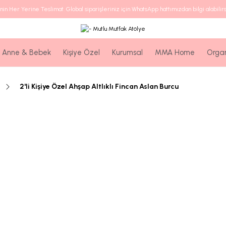
nin Her Yerine Teslimat. Global siparişleriniz için WhatsApp hattımızdan bilgi alabilirs
Anne & Bebek
Kişiye Özel
Kurumsal
MMA Home
Orga
2'li Kişiye Özel Ahşap Altlıklı Fincan Aslan Burcu